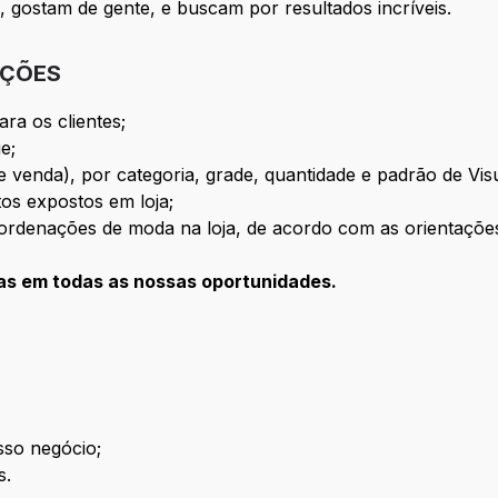
 gostam de gente, e buscam por resultados incríveis.
IÇÕES
ra os clientes;
ue;
 venda), por categoria, grade, quantidade e padrão de Vis
tos expostos em loja;
oordenações de moda na loja,
de acordo com as orientações
as em todas as nossas oportunidades.
sso negócio;
s.