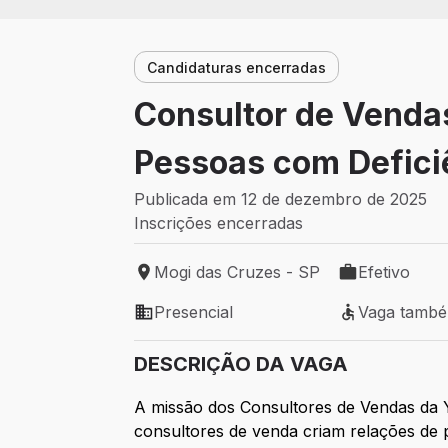
Candidaturas encerradas
Consultor de Venda
Pessoas com Defici
Publicada em 12 de dezembro de 2025
Inscrições encerradas
Mogi das Cruzes - SP
Efetivo
Local de trabalho: Mogi das Cruzes - SP
Tipo de vaga: 
Presencial
Vaga tamb
Modelo de trabalho: Presencial
Vaga também 
DESCRIÇÃO DA VAGA
A missão dos Consultores de Vendas da Y
consultores de venda criam relações de